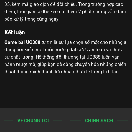
35, kèm mã giao dịch để đối chiếu. Trong trường hợp cao
điểm, thời gian có thể kéo dài thêm 2 phút nhưng vẫn đảm
bảo xử lý trong cùng ngày.
Kết luận
Game bài UG388
tự tin là sự lựa chọn số một cho những ai
đang tìm kiếm một môi trường đặt cược an toàn và thực
sự chất lượng. Hệ thống đổi thưởng tại UG388 luôn vận
hành mượt mà, giúp bạn dễ dàng chuyển hóa những chiến
thuật thông minh thành lợi nhuận thực tế trong tích tắc.
VỀ CHÚNG TÔI
CHÍNH SÁCH