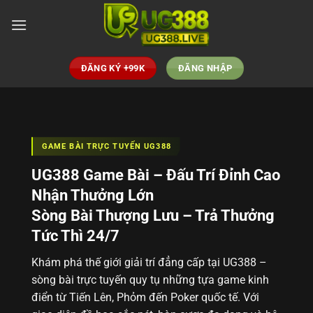
Bỏ
qua
nội
dung
ĐĂNG KÝ +99K
ĐĂNG NHẬP
GAME BÀI TRỰC TUYẾN UG388
UG388
Game Bài – Đấu Trí Đỉnh Cao
Nhận Thưởng Lớn
Sòng Bài Thượng Lưu
– Trả Thưởng
Tức Thì 24/7
Khám phá thế giới giải trí đẳng cấp tại UG388 –
sòng bài trực tuyến quy tụ những tựa game kinh
điển từ Tiến Lên, Phỏm đến Poker quốc tế. Với