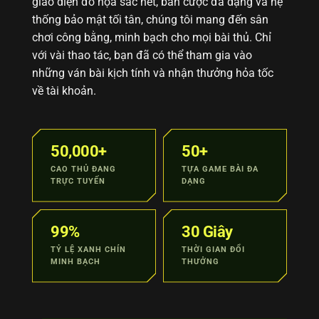
giao diện đồ họa sắc nét, bàn cược đa dạng và hệ
thống bảo mật tối tân, chúng tôi mang đến sân
chơi công bằng, minh bạch cho mọi bài thủ. Chỉ
với vài thao tác, bạn đã có thể tham gia vào
những ván bài kịch tính và nhận thưởng hỏa tốc
về tài khoản.
50,000+
50+
CAO THỦ ĐANG
TỰA GAME BÀI ĐA
TRỰC TUYẾN
DẠNG
99%
30 Giây
TỶ LỆ XANH CHÍN
THỜI GIAN ĐỔI
MINH BẠCH
THƯỞNG