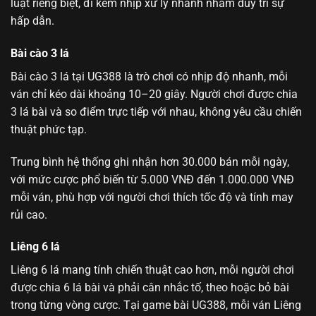
luật riêng biệt, đi kèm nhịp xử lý nhanh nhằm duy trì sự
hấp dẫn.
Bài cào 3 lá
Bài cào 3 lá tại UG388 là trò chơi có nhịp độ nhanh, mỗi
ván chỉ kéo dài khoảng 10–20 giây. Người chơi được chia
3 lá bài và so điểm trực tiếp với nhau, không yêu cầu chiến
thuật phức tạp.
Trung bình hệ thống ghi nhận hơn 30.000 bán mỗi ngày,
với mức cược phổ biến từ 5.000 VNĐ đến 1.000.000 VNĐ
mỗi ván, phù hợp với người chơi thích tốc độ và tính may
rủi cao.
Liêng 6 lá
Liêng 6 lá mang tính chiến thuật cao hơn, mỗi người chơi
được chia 6 lá bài và phải cân nhắc tố, theo hoặc bỏ bài
trong từng vòng cược. Tại game bài UG388, mỗi ván Liêng