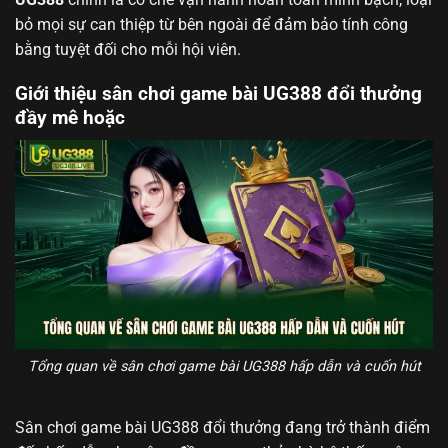
bỏ mọi sự can thiệp từ bên ngoài để đảm bảo tính công
bằng tuyệt đối cho mỗi hội viên.
Giới thiệu sân chơi game bài UG388 đổi thưởng
đầy mê hoặc
Tổng quan về sân chơi game bài UG388 hấp dẫn và cuốn hút
Sân chơi game bài UG388 đổi thưởng đang trở thành điểm