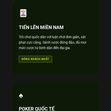
TIẾN LÊN MIỀN NAM
Trò chơi quốc dân với luật chơi đơn giản, sát
phạt cực căng. Sảnh cược đông đảo, đủ mọi
mức cược từ bình dân đến đại gia.
ĐÔNG KHÁCH NHẤT
♠️
POKER QUỐC TẾ